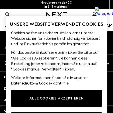
Gratisversand ab 40€
An error occurred on client
in 2 - 3 Werktage*
Kostenlose & einfache Rückgaben*
0
Unsere sozialen Netzwerke
UNSERE WEBSITE VERWENDET COOKIES
URLAUBS-SHOP
MÄDCHEN
JUNGEN
BABY
DAM
Cookies helfen uns sicherzustellen, dass unsere
HOLIDAY SHOP
Website sicher funktioniert, sich ständig verbessert
Mein Konto
und Ihr Einkaufserlebnis persönlich gestaltet.
Women's Holiday Shop
Melden Sie sich bei Ihrem Konto an
All Swimwear
Für das beste Einkaufserlebnis klicken Sie bitte auf
All Beachwear
"Alle Cookies Akzeptieren“. Sie können diese
Sprache Auswählen
Bags & Accessories
De
En
Einstellung jederzeit ändern, indem Sie unten auf
Deutsch
Beach Dresses & Kaftans
"Cookies Manuell Verwalten" klicken.
Dresses
Hilfe
Weitere Informationen finden Sie in unserer
Flip Flops
Datenschutz- & Cookie-Richtlinie.
.
Sliders
Datenschutz und Rechtliches
Jumpsuits & Playsuits
ALLE COOKIES AKZEPTIEREN
Linen Collection
Abteilungen
Sandals
Shorts
Sonstige Dienstleistungen