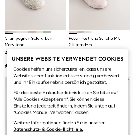
Men's Holiday Shop
All Swimwear
Accessories
Bags & Luggage
Footwear
Hats
Linen Collection
Champagner-Goldfarben -
Rosa - Festliche Schuhe Mit
Loafers
Mary-Jane-
Glitzerndem
Polo Shirts
Blumenmädchenschuhe Für
Schmetterlingsriemen
28 € - 31 €
30 € - 33 €
Sandals & Flipflops
Besondere Anlässe
UNSERE WEBSITE VERWENDET COOKIES
Shirts
Shorts
Cookies helfen uns sicherzustellen, dass unsere
T-Shirts
Website sicher funktioniert, sich ständig verbessert
Vests
Boys Holiday Shop
und Ihr Einkaufserlebnis persönlich gestaltet.
All Swimwear
Für das beste Einkaufserlebnis klicken Sie bitte auf
Ponchos & Toweling sets
Sun Hats & Caps
"Alle Cookies Akzeptieren“. Sie können diese
Polo Shirts
Einstellung jederzeit ändern, indem Sie unten auf
Rash Vests
"Cookies Manuell Verwalten" klicken.
Sandals & Sliders
Shirts
Weitere Informationen finden Sie in unserer
Shorts
Datenschutz- & Cookie-Richtlinie.
.
Sunsafe Swimwear