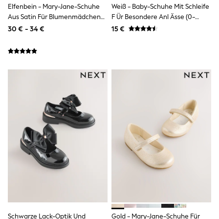
Elfenbein - Mary-Jane-Schuhe
Weiß - Baby-Schuhe Mit Schleife
Little Bird by Jools Oliver
Baker by Ted Baker
Aus Satin Für Blumenmädchen
F Ür Besondere Anl Ässe (0-
Occasionwear
Für Besondere Anlässe
24Monate)
30 € - 34 €
15 €
Schoolwear
Partywear
Flower Girl
Bridesmaid
Shop All
Shop All
A-Z Brands
JoJo Maman Bébé
BOYS
New In
New in from Next
50 - 92cm
98 - 110cm
116 - 134cm
140 - 174cm
New In
Trending: Top & Short Sets
Trending: Clogs
Toy Story
Pokemon
Schwarze Lack-Optik Und
Gold - Mary-Jane-Schuhe Für