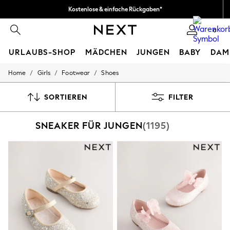
Kostenlose & einfache Rückgaben*
Wir akzeptieren.
0
URLAUBS-SHOP
MÄDCHEN
JUNGEN
BABY
DAM
/
/
/
Home
Girls
Footwear
Shoes
HOLIDAY SHOP
Women's Holiday Shop
All Swimwear
SORTIEREN
FILTER
All Beachwear
Bags & Accessories
SNEAKER FÜR JUNGEN
(1195)
Beach Dresses & Kaftans
Dresses
Flip Flops
Sliders
Jumpsuits & Playsuits
Linen Collection
Sandals
Shorts
Trousers
Sun Hats & Caps
T-Shirts & Vests