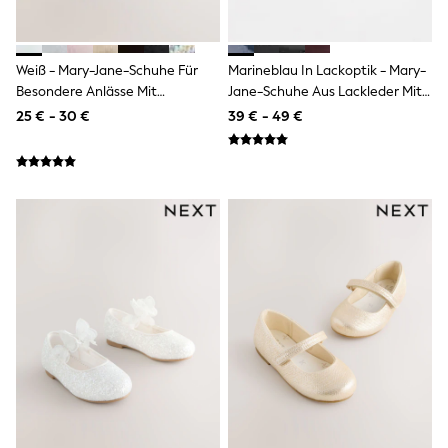
Tops
Nightwear & Pyjamas
Jumpsuits & Playsuits
Jeans
Weiß - Mary-Jane-Schuhe Für
Marineblau In Lackoptik - Mary-
Shirts & Blouses
Besondere Anlässe Mit
Jane-Schuhe Aus Lackleder Mit
Swimwear
Klettverschluss
Dicker Sohle Und Schleife
25 € - 30 €
39 € - 49 €
Sportswear
Dungarees
Multipacks
All Holiday Shop
Tops
Dresses
Shorts
Skirts
Sandals & Sliders
Rash Vests
Sun Safe Swimwear
Sun Hats & Caps
All Footwear
New In
Boots
Half Sizes
Slippers
Trainers