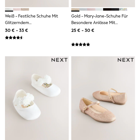
Wellies
Wide Fit
Weiß - Festliche Schuhe Mit
Gold - Mary-Jane-Schuhe Für
Shoes
Glitzerndem
Besondere Anlässe Mit
All Underwear
Schmetterlingsriemen
Klettverschluss
Nighties
30 € - 33 €
25 € - 30 €
Pyjamas
Robes
Socks & Tights
All Bags & Accessories
Bags
All Occasionwear
All Partywear
Wedding
Dresses
Shoes
Cardigans
Skirts
Denim Jackets
Raincoats
Waterproof
Shackets
Puddlesuits
Gilets