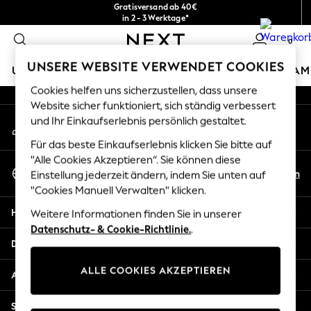
Gratisversand ab 40€
An error occurred on client
in 2 - 3 Werktage*
Kostenlose & einfache Rückgaben*
0
Unsere sozialen Netzwerke
UNSERE WEBSITE VERWENDET COOKIES
URLAUBS-SHOP
MÄDCHEN
JUNGEN
BABY
DAM
Cookies helfen uns sicherzustellen, dass unsere
HOLIDAY SHOP
Website sicher funktioniert, sich ständig verbessert
Mein Konto
und Ihr Einkaufserlebnis persönlich gestaltet.
Women's Holiday Shop
Melden Sie sich bei Ihrem Konto an
All Swimwear
Für das beste Einkaufserlebnis klicken Sie bitte auf
All Beachwear
"Alle Cookies Akzeptieren“. Sie können diese
Sprache Auswählen
Bags & Accessories
De
En
Einstellung jederzeit ändern, indem Sie unten auf
Deutsch
Beach Dresses & Kaftans
"Cookies Manuell Verwalten" klicken.
Dresses
Hilfe
Weitere Informationen finden Sie in unserer
Flip Flops
Datenschutz- & Cookie-Richtlinie.
.
Sliders
Datenschutz und Rechtliches
Jumpsuits & Playsuits
ALLE COOKIES AKZEPTIEREN
Linen Collection
Abteilungen
Sandals
Shorts
Sonstige Dienstleistungen