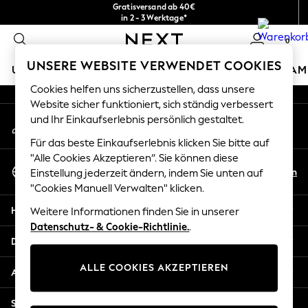
Gratisversand ab 40€
An error occurred on client
in 2 - 3 Werktage*
Kostenlose & einfache Rückgaben*
0
Unsere sozialen Netzwerke
UNSERE WEBSITE VERWENDET COOKIES
URLAUBS-SHOP
MÄDCHEN
JUNGEN
BABY
DAM
Cookies helfen uns sicherzustellen, dass unsere
HOLIDAY SHOP
Website sicher funktioniert, sich ständig verbessert
Mein Konto
und Ihr Einkaufserlebnis persönlich gestaltet.
Women's Holiday Shop
Melden Sie sich bei Ihrem Konto an
All Swimwear
Für das beste Einkaufserlebnis klicken Sie bitte auf
All Beachwear
"Alle Cookies Akzeptieren“. Sie können diese
Sprache Auswählen
Bags & Accessories
De
En
Einstellung jederzeit ändern, indem Sie unten auf
Deutsch
Beach Dresses & Kaftans
"Cookies Manuell Verwalten" klicken.
Dresses
Hilfe
Weitere Informationen finden Sie in unserer
Flip Flops
Datenschutz- & Cookie-Richtlinie.
.
Sliders
Datenschutz und Rechtliches
Jumpsuits & Playsuits
ALLE COOKIES AKZEPTIEREN
Linen Collection
Abteilungen
Sandals
Shorts
Sonstige Dienstleistungen