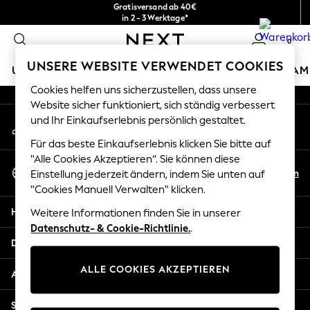
Gratisversand ab 40€
An error occurred on client
in 2 - 3 Werktage*
Kostenlose & einfache Rückgaben*
0
Unsere sozialen Netzwerke
UNSERE WEBSITE VERWENDET COOKIES
URLAUBS-SHOP
MÄDCHEN
JUNGEN
BABY
DAM
Cookies helfen uns sicherzustellen, dass unsere
HOLIDAY SHOP
Website sicher funktioniert, sich ständig verbessert
Mein Konto
und Ihr Einkaufserlebnis persönlich gestaltet.
Women's Holiday Shop
Melden Sie sich bei Ihrem Konto an
All Swimwear
Für das beste Einkaufserlebnis klicken Sie bitte auf
All Beachwear
"Alle Cookies Akzeptieren“. Sie können diese
Sprache Auswählen
Bags & Accessories
De
En
Einstellung jederzeit ändern, indem Sie unten auf
Deutsch
Beach Dresses & Kaftans
"Cookies Manuell Verwalten" klicken.
Dresses
Hilfe
Weitere Informationen finden Sie in unserer
Flip Flops
Datenschutz- & Cookie-Richtlinie.
.
Sliders
Datenschutz und Rechtliches
Jumpsuits & Playsuits
ALLE COOKIES AKZEPTIEREN
Linen Collection
Abteilungen
Sandals
Shorts
Sonstige Dienstleistungen