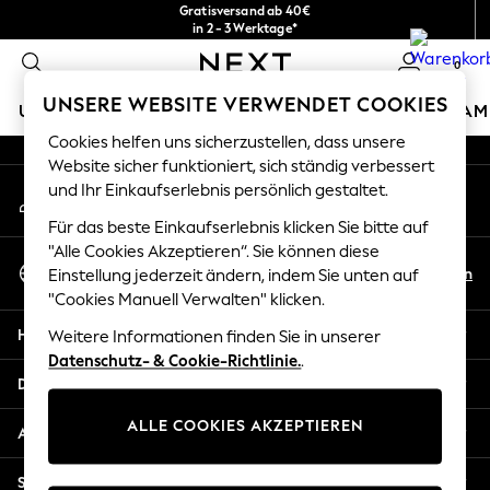
Gratisversand ab 40€
An error occurred on client
in 2 - 3 Werktage*
Kostenlose & einfache Rückgaben*
0
Unsere sozialen Netzwerke
UNSERE WEBSITE VERWENDET COOKIES
URLAUBS-SHOP
MÄDCHEN
JUNGEN
BABY
DAM
Cookies helfen uns sicherzustellen, dass unsere
HOLIDAY SHOP
Website sicher funktioniert, sich ständig verbessert
Mein Konto
und Ihr Einkaufserlebnis persönlich gestaltet.
Women's Holiday Shop
Melden Sie sich bei Ihrem Konto an
All Swimwear
Für das beste Einkaufserlebnis klicken Sie bitte auf
All Beachwear
"Alle Cookies Akzeptieren“. Sie können diese
Sprache Auswählen
Bags & Accessories
De
En
Einstellung jederzeit ändern, indem Sie unten auf
Deutsch
Beach Dresses & Kaftans
"Cookies Manuell Verwalten" klicken.
Dresses
Hilfe
Weitere Informationen finden Sie in unserer
Flip Flops
Datenschutz- & Cookie-Richtlinie.
.
Sliders
Datenschutz und Rechtliches
Jumpsuits & Playsuits
ALLE COOKIES AKZEPTIEREN
Linen Collection
Abteilungen
Sandals
Shorts
Sonstige Dienstleistungen