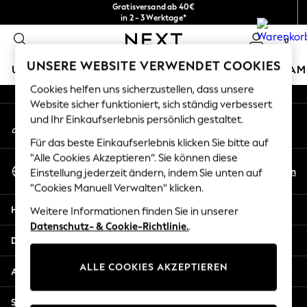
Gratisversand ab 40€
An error occurred on client
in 2 - 3 Werktage*
Kostenlose & einfache Rückgaben*
0
Unsere sozialen Netzwerke
UNSERE WEBSITE VERWENDET COOKIES
URLAUBS-SHOP
MÄDCHEN
JUNGEN
BABY
DAM
Cookies helfen uns sicherzustellen, dass unsere
HOLIDAY SHOP
Website sicher funktioniert, sich ständig verbessert
Mein Konto
und Ihr Einkaufserlebnis persönlich gestaltet.
Women's Holiday Shop
Melden Sie sich bei Ihrem Konto an
All Swimwear
Für das beste Einkaufserlebnis klicken Sie bitte auf
All Beachwear
"Alle Cookies Akzeptieren“. Sie können diese
Sprache Auswählen
Bags & Accessories
De
En
Einstellung jederzeit ändern, indem Sie unten auf
Deutsch
Beach Dresses & Kaftans
"Cookies Manuell Verwalten" klicken.
Dresses
Hilfe
Weitere Informationen finden Sie in unserer
Flip Flops
Datenschutz- & Cookie-Richtlinie.
.
Sliders
Datenschutz und Rechtliches
Jumpsuits & Playsuits
ALLE COOKIES AKZEPTIEREN
Linen Collection
Abteilungen
Sandals
Shorts
Sonstige Dienstleistungen