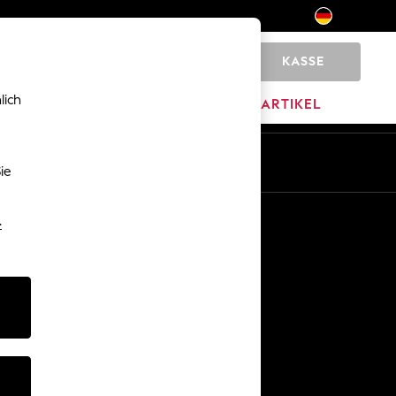
KASSE
0
lich
MARKEN
AUSVERKAUFSARTIKEL
De
En
ie
Sonstige Dienstleistungen
-
Medien & Presse
Das Unternehmen
Karriere bei NEXT
Unser Partnerprogramm