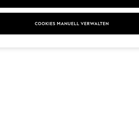
ür Kundenrezensionen und
Marken
en
E-Gutscheine
COOKIES MANUELL VERWALTEN
© 2026 Next Germany GmbH. Alle Rechte vorbehalten.