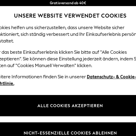
Gratisversand ab 40€
in 2 - 3 Werktage*
UNSERE WEBSITE VERWENDET COOKIES
Kostenlose & einfache Rückgaben*
Unsere sozialen Netzwerke
kies helfen uns sicherzustellen, dass unsere Website sicher
ktioniert, sich ständig verbessert und Ihr Einkaufserlebnis persön
EN
BABY
DAMEN
HERREN
HOME
taltet.
 das beste Einkaufserlebnis klicken Sie bitte auf "Alle Cookies
Sprache Auswählen
eptieren“. Sie können diese Einstellung jederzeit ändern, indem S
Deutsch
ten auf "Cookies Manuell Verwalten" klicken.
z und Rechtliches
Abteilungen
itere Informationen finden Sie in unserer
Datenschutz- & Cookie
htlinie.
.
 und Cookie-Richtlinie
Damen
 Geschäftsbedingungen
Herren
uell verwalten
Jungen
ALLE COOKIES AKZEPTIEREN
Mädchen
lehrung
Home
NICHT-ESSENZIELLE COOKIES ABLEHNEN
informationen
Baby