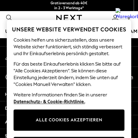
Gratisversand ab 40€
An error occurred on client
in 2 - 3 Werktage*
Kostenlose & einfache Rückgaben*
0
Unsere sozialen Netzwerke
UNSERE WEBSITE VERWENDET COOKIES
URLAUBS-SHOP
MÄDCHEN
JUNGEN
BABY
DAM
Cookies helfen uns sicherzustellen, dass unsere
HOLIDAY SHOP
Website sicher funktioniert, sich ständig verbessert
Mein Konto
und Ihr Einkaufserlebnis persönlich gestaltet.
Women's Holiday Shop
Melden Sie sich bei Ihrem Konto an
All Swimwear
Für das beste Einkaufserlebnis klicken Sie bitte auf
All Beachwear
"Alle Cookies Akzeptieren“. Sie können diese
Sprache Auswählen
Bags & Accessories
De
En
Einstellung jederzeit ändern, indem Sie unten auf
Deutsch
Beach Dresses & Kaftans
"Cookies Manuell Verwalten" klicken.
Dresses
Hilfe
Weitere Informationen finden Sie in unserer
Flip Flops
Datenschutz- & Cookie-Richtlinie.
.
Sliders
Datenschutz und Rechtliches
Jumpsuits & Playsuits
ALLE COOKIES AKZEPTIEREN
Linen Collection
Abteilungen
Sandals
Shorts
Sonstige Dienstleistungen