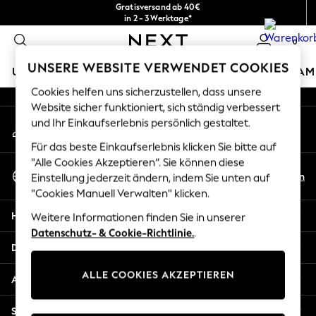
Gratisversand ab 40€
An error occurred on client
in 2 - 3 Werktage*
Kostenlose & einfache Rückgaben*
0
Unsere sozialen Netzwerke
UNSERE WEBSITE VERWENDET COOKIES
URLAUBS-SHOP
MÄDCHEN
JUNGEN
BABY
DAM
Cookies helfen uns sicherzustellen, dass unsere
HOLIDAY SHOP
Website sicher funktioniert, sich ständig verbessert
Mein Konto
und Ihr Einkaufserlebnis persönlich gestaltet.
Women's Holiday Shop
Melden Sie sich bei Ihrem Konto an
All Swimwear
Für das beste Einkaufserlebnis klicken Sie bitte auf
All Beachwear
"Alle Cookies Akzeptieren“. Sie können diese
Sprache Auswählen
Bags & Accessories
De
En
Einstellung jederzeit ändern, indem Sie unten auf
Deutsch
Beach Dresses & Kaftans
"Cookies Manuell Verwalten" klicken.
Dresses
Hilfe
Weitere Informationen finden Sie in unserer
Flip Flops
Datenschutz- & Cookie-Richtlinie.
.
Sliders
Datenschutz und Rechtliches
Jumpsuits & Playsuits
ALLE COOKIES AKZEPTIEREN
Linen Collection
Abteilungen
Sandals
Shorts
Sonstige Dienstleistungen