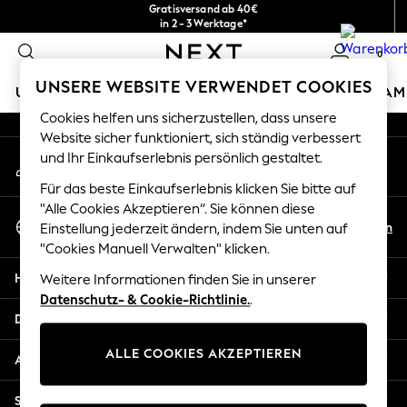
Gratisversand ab 40€
An error occurred on client
in 2 - 3 Werktage*
Kostenlose & einfache Rückgaben*
0
Unsere sozialen Netzwerke
UNSERE WEBSITE VERWENDET COOKIES
URLAUBS-SHOP
MÄDCHEN
JUNGEN
BABY
DAM
Cookies helfen uns sicherzustellen, dass unsere
HOLIDAY SHOP
Website sicher funktioniert, sich ständig verbessert
Mein Konto
und Ihr Einkaufserlebnis persönlich gestaltet.
Women's Holiday Shop
Melden Sie sich bei Ihrem Konto an
All Swimwear
Für das beste Einkaufserlebnis klicken Sie bitte auf
All Beachwear
"Alle Cookies Akzeptieren“. Sie können diese
Sprache Auswählen
Bags & Accessories
De
En
Einstellung jederzeit ändern, indem Sie unten auf
Deutsch
Beach Dresses & Kaftans
"Cookies Manuell Verwalten" klicken.
Dresses
Hilfe
Weitere Informationen finden Sie in unserer
Flip Flops
Datenschutz- & Cookie-Richtlinie.
.
Sliders
Datenschutz und Rechtliches
Jumpsuits & Playsuits
ALLE COOKIES AKZEPTIEREN
Linen Collection
Abteilungen
Sandals
Shorts
Sonstige Dienstleistungen