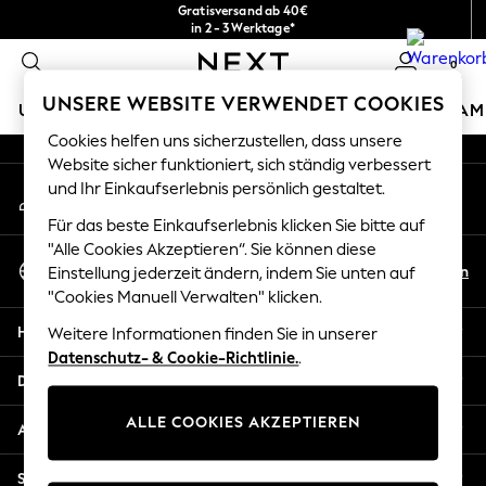
Gratisversand ab 40€
An error occurred on client
in 2 - 3 Werktage*
Kostenlose & einfache Rückgaben*
0
Unsere sozialen Netzwerke
UNSERE WEBSITE VERWENDET COOKIES
URLAUBS-SHOP
MÄDCHEN
JUNGEN
BABY
DAM
Cookies helfen uns sicherzustellen, dass unsere
HOLIDAY SHOP
Website sicher funktioniert, sich ständig verbessert
Mein Konto
und Ihr Einkaufserlebnis persönlich gestaltet.
Women's Holiday Shop
Melden Sie sich bei Ihrem Konto an
All Swimwear
Für das beste Einkaufserlebnis klicken Sie bitte auf
All Beachwear
"Alle Cookies Akzeptieren“. Sie können diese
Sprache Auswählen
Bags & Accessories
De
En
Einstellung jederzeit ändern, indem Sie unten auf
Deutsch
Beach Dresses & Kaftans
"Cookies Manuell Verwalten" klicken.
Dresses
Hilfe
Weitere Informationen finden Sie in unserer
Flip Flops
Datenschutz- & Cookie-Richtlinie.
.
Sliders
Datenschutz und Rechtliches
Jumpsuits & Playsuits
ALLE COOKIES AKZEPTIEREN
Linen Collection
Abteilungen
Sandals
Shorts
Sonstige Dienstleistungen