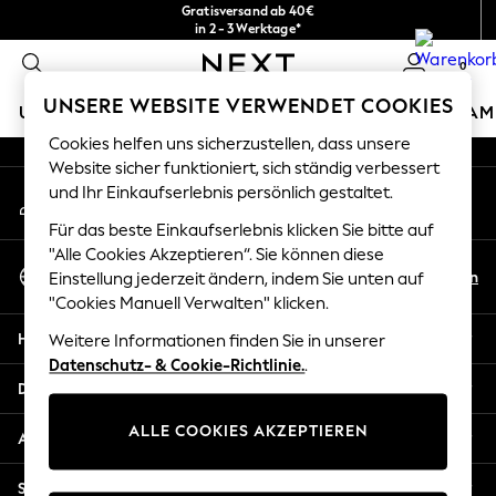
Gratisversand ab 40€
An error occurred on client
in 2 - 3 Werktage*
Kostenlose & einfache Rückgaben*
0
Unsere sozialen Netzwerke
UNSERE WEBSITE VERWENDET COOKIES
URLAUBS-SHOP
MÄDCHEN
JUNGEN
BABY
DAM
Cookies helfen uns sicherzustellen, dass unsere
HOLIDAY SHOP
Website sicher funktioniert, sich ständig verbessert
Mein Konto
und Ihr Einkaufserlebnis persönlich gestaltet.
Women's Holiday Shop
Melden Sie sich bei Ihrem Konto an
All Swimwear
Für das beste Einkaufserlebnis klicken Sie bitte auf
All Beachwear
"Alle Cookies Akzeptieren“. Sie können diese
Sprache Auswählen
Bags & Accessories
De
En
Einstellung jederzeit ändern, indem Sie unten auf
Deutsch
Beach Dresses & Kaftans
"Cookies Manuell Verwalten" klicken.
Dresses
Hilfe
Weitere Informationen finden Sie in unserer
Flip Flops
Datenschutz- & Cookie-Richtlinie.
.
Sliders
Datenschutz und Rechtliches
Jumpsuits & Playsuits
ALLE COOKIES AKZEPTIEREN
Linen Collection
Abteilungen
Sandals
Shorts
Sonstige Dienstleistungen