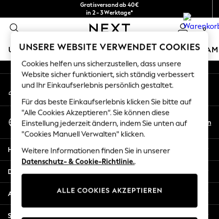
Gratisversand ab 40€
An error occurred on client
in 2 - 3 Werktage*
Kostenlose & einfache Rückgaben*
0
Unsere sozialen Netzwerke
UNSERE WEBSITE VERWENDET COOKIES
URLAUBS-SHOP
MÄDCHEN
JUNGEN
BABY
DAM
Cookies helfen uns sicherzustellen, dass unsere
HOLIDAY SHOP
Website sicher funktioniert, sich ständig verbessert
Mein Konto
und Ihr Einkaufserlebnis persönlich gestaltet.
Women's Holiday Shop
Melden Sie sich bei Ihrem Konto an
All Swimwear
Für das beste Einkaufserlebnis klicken Sie bitte auf
All Beachwear
"Alle Cookies Akzeptieren“. Sie können diese
Sprache Auswählen
Bags & Accessories
De
En
Einstellung jederzeit ändern, indem Sie unten auf
Deutsch
Beach Dresses & Kaftans
"Cookies Manuell Verwalten" klicken.
Dresses
Hilfe
Weitere Informationen finden Sie in unserer
Flip Flops
Datenschutz- & Cookie-Richtlinie.
.
Sliders
Datenschutz und Rechtliches
Jumpsuits & Playsuits
ALLE COOKIES AKZEPTIEREN
Linen Collection
Abteilungen
Sandals
Shorts
Sonstige Dienstleistungen