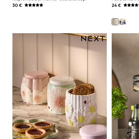
Rayban
30 €
24 €
Skechers
Sunglasses
GIRLS
New In
New in from Next
New In
Trending: Top & Short Sets
Trending: Clogs
Toy Story
THE SET
50 - 92cm
98 - 110cm
116 - 134cm
140 - 174cm
All Clothing
T-Shirts
Dresses
Shorts & Skirts
Coats & Jackets
Sweatshirts & Hoodies
Knitwear
Trousers & Leggings