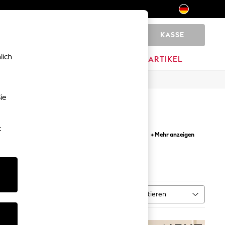
KASSE
0
lich
MARKEN
AUSVERKAUFSARTIKEL
ie
-
d Utensilienhaltern finden Sie die neuesten
+ Mehr anzeigen
tieren Sie mit neuen Gerichten, während
chenzubehör
Sortieren
MEHR