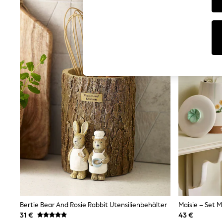
T-Shirts & Vests
Men's Holiday Shop
All Swimwear
Accessories
Bags & Luggage
Footwear
Hats
Linen Collection
Loafers
Polo Shirts
Sandals & Flipflops
Shirts
Shorts
T-Shirts
Vests
Boys Holiday Shop
All Swimwear
Ponchos & Toweling sets
Sun Hats & Caps
Polo Shirts
Rash Vests
Sandals & Sliders
Bertie Bear And Rosie Rabbit Utensilienbehälter
Maisie – Set M
Shirts
31 €
43 €
Shorts