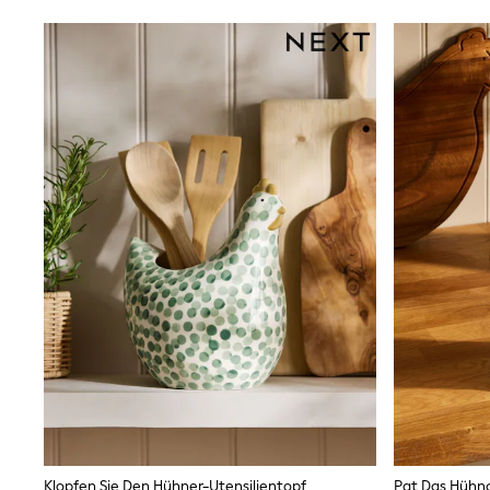
Sunsafe Swimwear
Swimshorts
Tops & T-Shirts
Girls Holiday Shop
All Swimwear
Beach Dresses & Kaftans
Dresses
Sun Hats & Caps
Jumpsuits & Playsuits
Rash Vests
Sandals & Sliders
Shorts
Skirts
Sunsafe Swimwear
Tops & T-Shirts
Baby Holiday Shop
Baby Travel Accessories
All Accessories
Beach Bags
Beach Towels
Birkenstock
Crocs
Havaianas
Klopfen Sie Den Hühner-Utensilientopf
Pat Das Hühn
Pour Moi