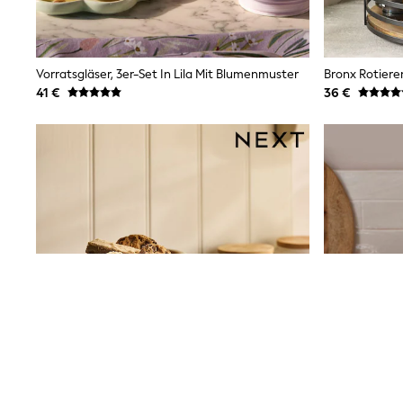
Sets & Outfits
Tops
Nightwear & Pyjamas
Jumpsuits & Playsuits
Jeans
Vorratsgläser, 3er-Set In Lila Mit Blumenmuster
Bronx Rotier
Shirts & Blouses
41 €
36 €
Swimwear
Sportswear
Dungarees
Multipacks
All Holiday Shop
Tops
Dresses
Shorts
Skirts
Sandals & Sliders
Rash Vests
Sun Safe Swimwear
Sun Hats & Caps
All Footwear
New In
Boots
Half Sizes
Slippers