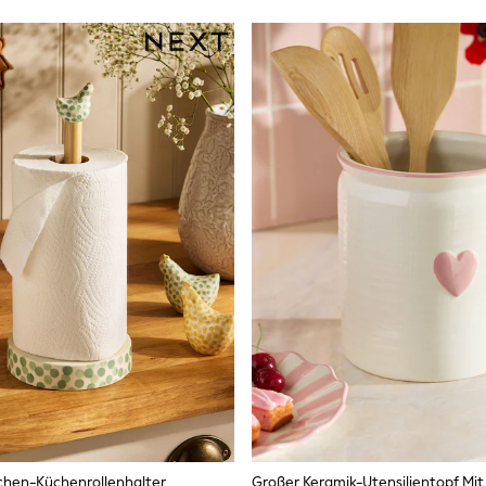
chen-Küchenrollenhalter
Großer Keramik-Utensilientopf Mit