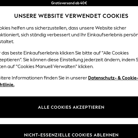
Kostenlose & einfache Rückgaben*
UNSERE WEBSITE VERWENDET COOKIES
Wir akzeptieren.
kies helfen uns sicherzustellen, dass unsere Website sicher
ktioniert, sich ständig verbessert und Ihr Einkaufserlebnis persön
EN
BABY
DAMEN
HERREN
HOME
taltet.
anisation
 das beste Einkaufserlebnis klicken Sie bitte auf "Alle Cookies
eptieren“. Sie können diese Einstellung jederzeit ändern, indem S
UFBEWAHRUNGSLÖSUNG FÜR DIE KÜCHE
(148)
ten auf "Cookies Manuell Verwalten" klicken.
itere Informationen finden Sie in unserer
Datenschutz- & Cookie
en neu. Von Geschirrkörben bis hin zu Aufbewahrungsdosen, Körben un
htlinie.
.
Hauses sauber und ordentlich zu halten. Mit Gewürzregalen experimen
Schrankhaken und Regale Ihren Platz maximieren.
rungsgläser
Grau
Schwarz
Brotkörbe
Weiß
Kü
ALLE COOKIES AKZEPTIEREN
Typ
Produktlinie
Anzahl
NICHT-ESSENZIELLE COOKIES ABLEHNEN
TOPAKTUELL