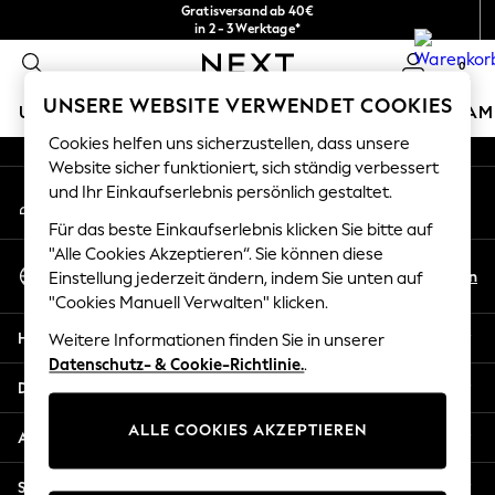
Gratisversand ab 40€
An error occurred on client
in 2 - 3 Werktage*
Kostenlose & einfache Rückgaben*
0
Unsere sozialen Netzwerke
UNSERE WEBSITE VERWENDET COOKIES
URLAUBS-SHOP
MÄDCHEN
JUNGEN
BABY
DAM
Cookies helfen uns sicherzustellen, dass unsere
HOLIDAY SHOP
Website sicher funktioniert, sich ständig verbessert
Mein Konto
und Ihr Einkaufserlebnis persönlich gestaltet.
Women's Holiday Shop
Melden Sie sich bei Ihrem Konto an
All Swimwear
Für das beste Einkaufserlebnis klicken Sie bitte auf
All Beachwear
"Alle Cookies Akzeptieren“. Sie können diese
Sprache Auswählen
Bags & Accessories
De
En
Einstellung jederzeit ändern, indem Sie unten auf
Deutsch
Beach Dresses & Kaftans
"Cookies Manuell Verwalten" klicken.
Dresses
Hilfe
Weitere Informationen finden Sie in unserer
Flip Flops
Datenschutz- & Cookie-Richtlinie.
.
Sliders
Datenschutz und Rechtliches
Jumpsuits & Playsuits
ALLE COOKIES AKZEPTIEREN
Linen Collection
Abteilungen
Sandals
Shorts
Sonstige Dienstleistungen