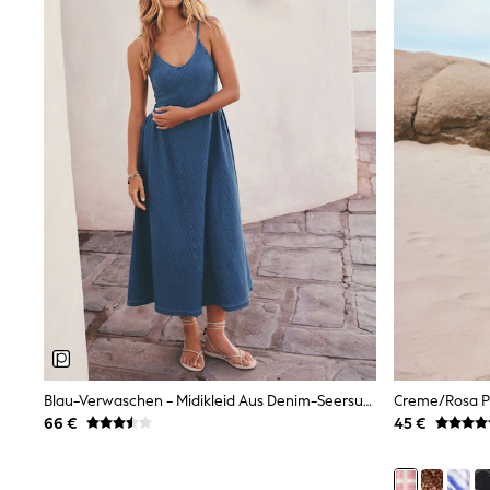
Sets & Outfits
Tops
Nightwear & Pyjamas
Jumpsuits & Playsuits
Jeans
Shirts & Blouses
Swimwear
Sportswear
Dungarees
Multipacks
All Holiday Shop
Tops
Dresses
Shorts
Skirts
Sandals & Sliders
Rash Vests
Sun Safe Swimwear
Sun Hats & Caps
Blau-Verwaschen - Midikleid Aus Denim-Seersucker-Jersey
All Footwear
New In
66 €
45 €
Boots
Half Sizes
Slippers