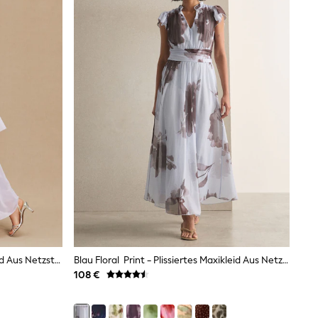
Flieder-Violett - Multiway-Maxikleid Aus Netzstoff Für Hochzeitsgäste Und Brautjungfern
Blau Floral Print - Plissiertes Maxikleid Aus Netzstoff Mit V-Ausschnitt Für Besondere Anlässe
108 €