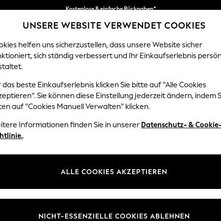
Kostenlose & einfache Rückgaben*
UNSERE WEBSITE VERWENDET COOKIES
Wir akzeptieren.
kies helfen uns sicherzustellen, dass unsere Website sicher
ktioniert, sich ständig verbessert und Ihr Einkaufserlebnis persön
EN
BABY
DAMEN
HERREN
HOME
taltet.
 das beste Einkaufserlebnis klicken Sie bitte auf "Alle Cookies
eptieren“. Sie können diese Einstellung jederzeit ändern, indem S
DAMENKLEIDER
ten auf "Cookies Manuell Verwalten" klicken.
(20427)
itere Informationen finden Sie in unserer
Datenschutz- & Cookie
htlinie.
.
 hinaus: leicht zu tragen, stilvoll und für jeden Anlass geeignet. Von
s
en Kleidern
gibt es viele Optionen, die Ihnen gefallen werden. Steht e
Nach Kategorie shoppen
Für Feiertage einfach ein luftiges Mini- oder Maxikleid anziehen. Und f
ALLE COOKIES AKZEPTIEREN
Große Größen
Petite
Groß
rvig bis Tall, in neutralen Pastelltönen und lebhaften Drucken. Außerd
Kleider
erte Kleider, die sich perfekt mit Ihren
Accessoires
von Next kombiniere
Marke
Farbe
Größe
NICHT-ESSENZIELLE COOKIES ABLEHNEN