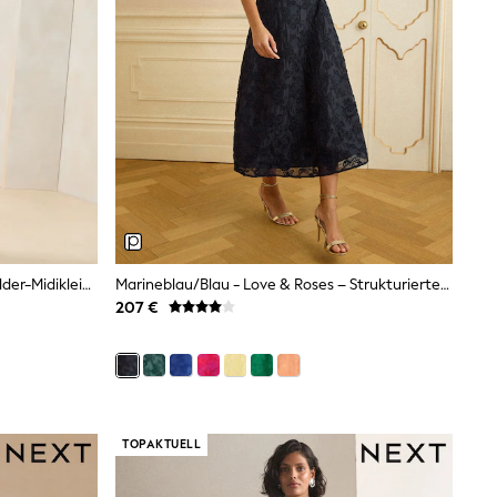
Marineblau/blau - Lipsy – Off-Shoulder-Midikleid Mit Geraffter Taille
Marineblau/blau - Love & Roses – Strukturiertes Midikleid Mit Rundhalsausschnitt Und Puffärmeln
207 €
TOPAKTUELL