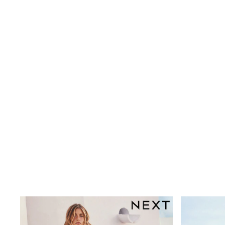
Rayban
Skechers
Sunglasses
GIRLS
New In
New in from Next
New In
Trending: Top & Short Sets
Trending: Clogs
Toy Story
THE SET
50 - 92cm
98 - 110cm
116 - 134cm
140 - 174cm
All Clothing
T-Shirts
Dresses
Shorts & Skirts
Coats & Jackets
Sweatshirts & Hoodies
Knitwear
Trousers & Leggings