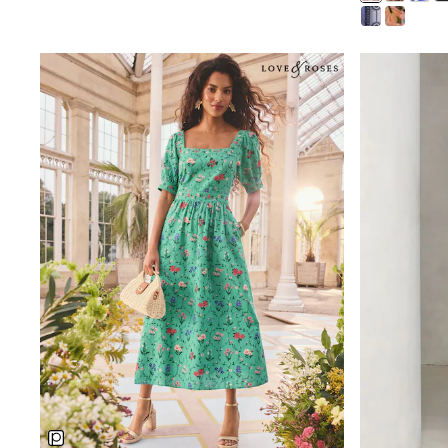
Trainers
Wellies
Wide Fit
Shoes
All Underwear
Nighties
Pyjamas
Robes
Socks & Tights
All Bags & Accessories
Bags
All Occasionwear
All Partywear
Wedding
Dresses
Shoes
Cardigans
Skirts
Denim Jackets
Raincoats
Waterproof
Shackets
Puddlesuits