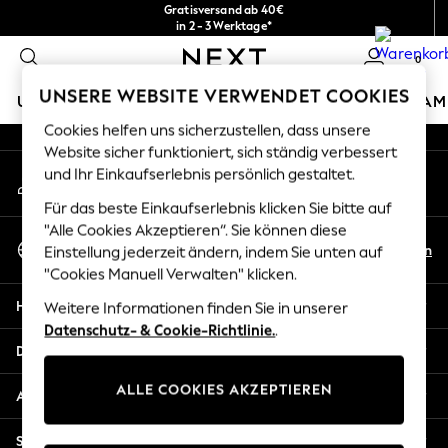
Gratisversand ab 40€
An error occurred on client
in 2 - 3 Werktage*
Kostenlose & einfache Rückgaben*
0
Unsere sozialen Netzwerke
UNSERE WEBSITE VERWENDET COOKIES
URLAUBS-SHOP
MÄDCHEN
JUNGEN
BABY
DAM
Cookies helfen uns sicherzustellen, dass unsere
HOLIDAY SHOP
Website sicher funktioniert, sich ständig verbessert
Mein Konto
und Ihr Einkaufserlebnis persönlich gestaltet.
Women's Holiday Shop
Melden Sie sich bei Ihrem Konto an
All Swimwear
Für das beste Einkaufserlebnis klicken Sie bitte auf
All Beachwear
"Alle Cookies Akzeptieren“. Sie können diese
Sprache Auswählen
Bags & Accessories
De
En
Einstellung jederzeit ändern, indem Sie unten auf
Deutsch
Beach Dresses & Kaftans
"Cookies Manuell Verwalten" klicken.
Dresses
Hilfe
Weitere Informationen finden Sie in unserer
Flip Flops
Datenschutz- & Cookie-Richtlinie.
.
Sliders
Datenschutz und Rechtliches
Jumpsuits & Playsuits
ALLE COOKIES AKZEPTIEREN
Linen Collection
Abteilungen
Sandals
Shorts
Sonstige Dienstleistungen