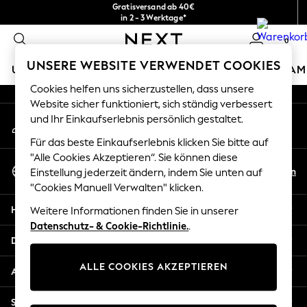
Gratisversand ab 40€
An error occurred on client
in 2 - 3 Werktage*
Kostenlose & einfache Rückgaben*
0
Unsere sozialen Netzwerke
UNSERE WEBSITE VERWENDET COOKIES
URLAUBS-SHOP
MÄDCHEN
JUNGEN
BABY
DAM
Cookies helfen uns sicherzustellen, dass unsere
HOLIDAY SHOP
Website sicher funktioniert, sich ständig verbessert
Mein Konto
und Ihr Einkaufserlebnis persönlich gestaltet.
Women's Holiday Shop
Melden Sie sich bei Ihrem Konto an
All Swimwear
Für das beste Einkaufserlebnis klicken Sie bitte auf
All Beachwear
"Alle Cookies Akzeptieren“. Sie können diese
Sprache Auswählen
Bags & Accessories
De
En
Einstellung jederzeit ändern, indem Sie unten auf
Deutsch
Beach Dresses & Kaftans
"Cookies Manuell Verwalten" klicken.
Dresses
Hilfe
Weitere Informationen finden Sie in unserer
Flip Flops
Datenschutz- & Cookie-Richtlinie.
.
Sliders
Datenschutz und Rechtliches
Jumpsuits & Playsuits
ALLE COOKIES AKZEPTIEREN
Linen Collection
Abteilungen
Sandals
Shorts
Sonstige Dienstleistungen