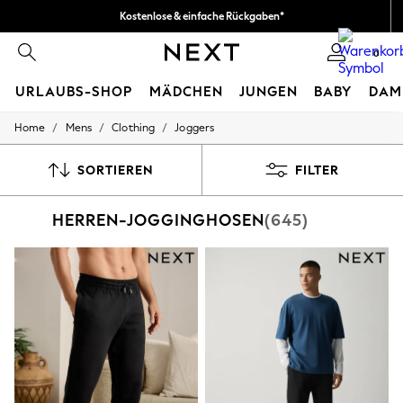
Kostenlose & einfache Rückgaben*
Wir akzeptieren.
0
URLAUBS-SHOP
MÄDCHEN
JUNGEN
BABY
DAM
/
/
/
Home
Mens
Clothing
Joggers
HOLIDAY SHOP
Women's Holiday Shop
All Swimwear
SORTIEREN
FILTER
All Beachwear
Bags & Accessories
HERREN-JOGGINGHOSEN
(645)
Beach Dresses & Kaftans
Dresses
Flip Flops
Sliders
Jumpsuits & Playsuits
Linen Collection
Sandals
Shorts
Trousers
Sun Hats & Caps
T-Shirts & Vests