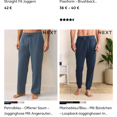
Straight Fit Joggers
Passform - Brushback
Fleeces
Teddy Borg
Jogginghosen
42 €
36 € - 40 €
Puffers
Snowsuits
Shop all
Shop All
Disney
Marvel
Paw Patrol
Peppa Pig
Gaming
Harry Potter
Spider man
New In
Trainers
T-Shirts & Vests
Leggings
Swim
Gifts for Children
eVouchers
All Girls Brands
Lipsy Girl
Petrolblau - Offener Saum -
Marineblau/blau - Mit Bündchen
Boden
Jogginghose Mit Angerauter
- Loopback-Jogginghosen In
Joules