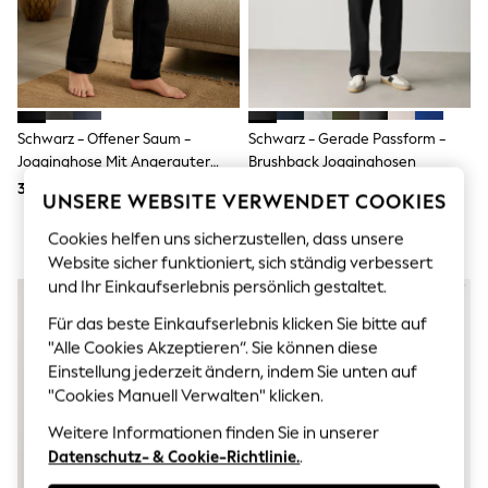
Men's Holiday Shop
All Swimwear
Accessories
Bags & Luggage
Footwear
Hats
Linen Collection
Schwarz - Offener Saum -
Schwarz - Gerade Passform -
Loafers
Jogginghose Mit Angerauter
Brushback Jogginghosen
Polo Shirts
Innenseite In Normaler
36 €
36 € - 40 €
Sandals & Flipflops
UNSERE WEBSITE VERWENDET COOKIES
Passform
Shirts
Shorts
Cookies helfen uns sicherzustellen, dass unsere
T-Shirts
Website sicher funktioniert, sich ständig verbessert
Vests
und Ihr Einkaufserlebnis persönlich gestaltet.
Boys Holiday Shop
All Swimwear
Für das beste Einkaufserlebnis klicken Sie bitte auf
Ponchos & Toweling sets
"Alle Cookies Akzeptieren“. Sie können diese
Sun Hats & Caps
Einstellung jederzeit ändern, indem Sie unten auf
Polo Shirts
"Cookies Manuell Verwalten" klicken.
Rash Vests
Sandals & Sliders
Weitere Informationen finden Sie in unserer
Shirts
Datenschutz- & Cookie-Richtlinie.
.
Shorts
Sunsafe Swimwear