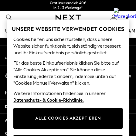
Gratisversand ab 40€
An error occurred on client
in 2 - 3 Werktage*
Kostenlose & einfache Rückgaben*
0
Unsere sozialen Netzwerke
UNSERE WEBSITE VERWENDET COOKIES
URLAUBS-SHOP
MÄDCHEN
JUNGEN
BABY
DAM
Cookies helfen uns sicherzustellen, dass unsere
HOLIDAY SHOP
Website sicher funktioniert, sich ständig verbessert
Mein Konto
und Ihr Einkaufserlebnis persönlich gestaltet.
Women's Holiday Shop
Melden Sie sich bei Ihrem Konto an
All Swimwear
Für das beste Einkaufserlebnis klicken Sie bitte auf
All Beachwear
"Alle Cookies Akzeptieren“. Sie können diese
Sprache Auswählen
Bags & Accessories
De
En
Einstellung jederzeit ändern, indem Sie unten auf
Deutsch
Beach Dresses & Kaftans
"Cookies Manuell Verwalten" klicken.
Dresses
Hilfe
Weitere Informationen finden Sie in unserer
Flip Flops
Datenschutz- & Cookie-Richtlinie.
.
Sliders
Datenschutz und Rechtliches
Jumpsuits & Playsuits
ALLE COOKIES AKZEPTIEREN
Linen Collection
Abteilungen
Sandals
Shorts
Sonstige Dienstleistungen