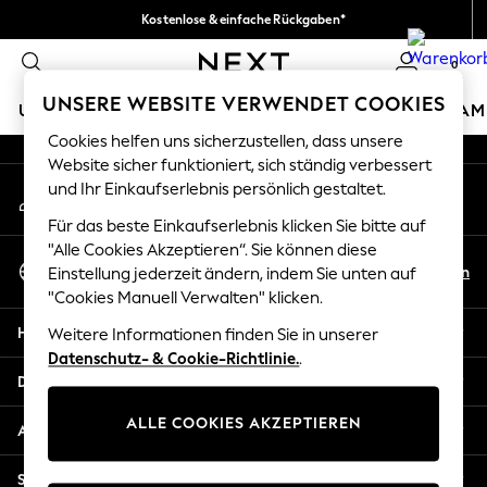
Kostenlose & einfache Rückgaben*
An error occurred on client
Wir akzeptieren.
0
Unsere sozialen Netzwerke
UNSERE WEBSITE VERWENDET COOKIES
URLAUBS-SHOP
MÄDCHEN
JUNGEN
BABY
DAM
Cookies helfen uns sicherzustellen, dass unsere
HOLIDAY SHOP
Website sicher funktioniert, sich ständig verbessert
Mein Konto
und Ihr Einkaufserlebnis persönlich gestaltet.
Women's Holiday Shop
Melden Sie sich bei Ihrem Konto an
All Swimwear
Für das beste Einkaufserlebnis klicken Sie bitte auf
All Beachwear
"Alle Cookies Akzeptieren“. Sie können diese
Sprache Auswählen
Bags & Accessories
De
En
Einstellung jederzeit ändern, indem Sie unten auf
Deutsch
Beach Dresses & Kaftans
"Cookies Manuell Verwalten" klicken.
Dresses
Hilfe
Weitere Informationen finden Sie in unserer
Flip Flops
Datenschutz- & Cookie-Richtlinie.
.
Sliders
Datenschutz und Rechtliches
Jumpsuits & Playsuits
ALLE COOKIES AKZEPTIEREN
Linen Collection
Abteilungen
Sandals
Shorts
Sonstige Dienstleistungen