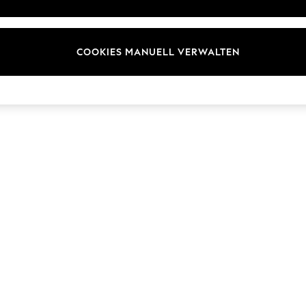
ür Kundenrezensionen und
Marken
en
E-Gutscheine
COOKIES MANUELL VERWALTEN
© 2026 Next Germany GmbH. Alle Rechte vorbehalten.