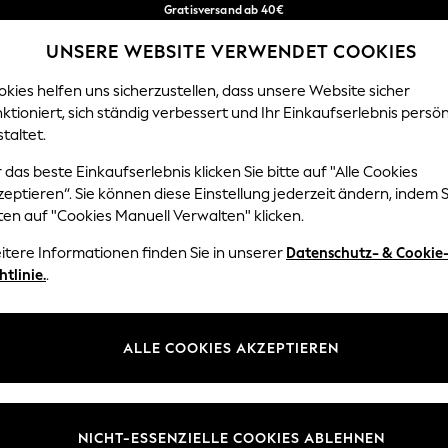
Gratisversand ab 40€
in 2 - 3 Werktage*
UNSERE WEBSITE VERWENDET COOKIES
Kostenlose & einfache Rückgaben*
Unsere sozialen Netzwerke
kies helfen uns sicherzustellen, dass unsere Website sicher
ktioniert, sich ständig verbessert und Ihr Einkaufserlebnis persön
EN
BABY
DAMEN
HERREN
HOME
taltet.
 das beste Einkaufserlebnis klicken Sie bitte auf "Alle Cookies
Sprache Auswählen
eptieren“. Sie können diese Einstellung jederzeit ändern, indem S
Deutsch
ten auf "Cookies Manuell Verwalten" klicken.
z und Rechtliches
Abteilungen
itere Informationen finden Sie in unserer
Datenschutz- & Cookie
htlinie.
.
 und Cookie-Richtlinie
Damen
 Geschäftsbedingungen
Herren
uell verwalten
Jungen
ALLE COOKIES AKZEPTIEREN
Mädchen
lehrung
Home
NICHT-ESSENZIELLE COOKIES ABLEHNEN
informationen
Baby