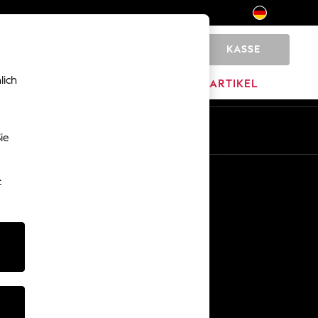
KASSE
0
lich
MARKEN
AUSVERKAUFSARTIKEL
De
En
ie
Sonstige Dienstleistungen
-
Medien & Presse
Das Unternehmen
Karriere bei NEXT
Unser Partnerprogramm