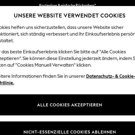
Kostenlose & einfache Rückgaben*
UNSERE WEBSITE VERWENDET COOKIES
Wir akzeptieren.
Unsere sozialen Netzwerke
kies helfen uns sicherzustellen, dass unsere Website sicher
ktioniert, sich ständig verbessert und Ihr Einkaufserlebnis persön
EN
BABY
DAMEN
HERREN
HOME
taltet.
 das beste Einkaufserlebnis klicken Sie bitte auf "Alle Cookies
Sprache Auswählen
eptieren“. Sie können diese Einstellung jederzeit ändern, indem S
Deutsch
ten auf "Cookies Manuell Verwalten" klicken.
z und Rechtliches
Abteilungen
itere Informationen finden Sie in unserer
Datenschutz- & Cookie
htlinie.
.
 und Cookie-Richtlinie
Damen
 Geschäftsbedingungen
Herren
uell verwalten
Jungen
ALLE COOKIES AKZEPTIEREN
Mädchen
lehrung
Home
NICHT-ESSENZIELLE COOKIES ABLEHNEN
informationen
Baby