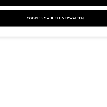
ür Kundenrezensionen und
Marken
en
E-Gutscheine
COOKIES MANUELL VERWALTEN
© 2026 Next Germany GmbH. Alle Rechte vorbehalten.