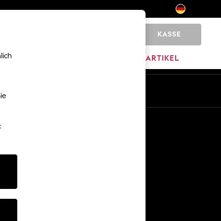
KASSE
0
lich
MARKEN
AUSVERKAUFSARTIKEL
De
En
ie
Sonstige Dienstleistungen
-
Medien & Presse
Das Unternehmen
Karriere bei NEXT
Unser Partnerprogramm