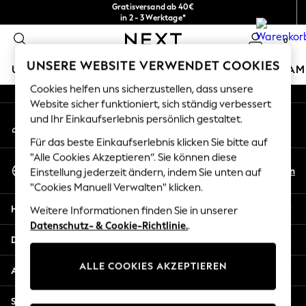
Gratisversand ab 40€
An error occurred on client
in 2 - 3 Werktage*
Kostenlose & einfache Rückgaben*
0
Unsere sozialen Netzwerke
UNSERE WEBSITE VERWENDET COOKIES
URLAUBS-SHOP
MÄDCHEN
JUNGEN
BABY
DAM
Cookies helfen uns sicherzustellen, dass unsere
HOLIDAY SHOP
Website sicher funktioniert, sich ständig verbessert
Mein Konto
und Ihr Einkaufserlebnis persönlich gestaltet.
Women's Holiday Shop
Melden Sie sich bei Ihrem Konto an
All Swimwear
Für das beste Einkaufserlebnis klicken Sie bitte auf
All Beachwear
"Alle Cookies Akzeptieren“. Sie können diese
Sprache Auswählen
Bags & Accessories
De
En
Einstellung jederzeit ändern, indem Sie unten auf
Deutsch
Beach Dresses & Kaftans
"Cookies Manuell Verwalten" klicken.
Dresses
Hilfe
Weitere Informationen finden Sie in unserer
Flip Flops
Datenschutz- & Cookie-Richtlinie.
.
Sliders
Datenschutz und Rechtliches
Jumpsuits & Playsuits
ALLE COOKIES AKZEPTIEREN
Linen Collection
Abteilungen
Sandals
Shorts
Sonstige Dienstleistungen