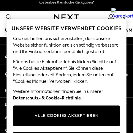
Kostenlose & einfache Rückgaben*
Erhalte 10 € Rabatt auf deine
erste App-Bestellung*
An error occurred on client
Wir akzeptieren.
0
Unsere sozialen Netzwerke
UNSERE WEBSITE VERWENDET COOKIES
URLAUBS-SHOP
MÄDCHEN
JUNGEN
BABY
DAM
Cookies helfen uns sicherzustellen, dass unsere
HOLIDAY SHOP
Website sicher funktioniert, sich ständig verbessert
Mein Konto
und Ihr Einkaufserlebnis persönlich gestaltet.
Women's Holiday Shop
Melden Sie sich bei Ihrem Konto an
All Swimwear
Für das beste Einkaufserlebnis klicken Sie bitte auf
All Beachwear
"Alle Cookies Akzeptieren“. Sie können diese
Sprache Auswählen
Bags & Accessories
De
En
Einstellung jederzeit ändern, indem Sie unten auf
Deutsch
Beach Dresses & Kaftans
"Cookies Manuell Verwalten" klicken.
Dresses
Hilfe
Weitere Informationen finden Sie in unserer
Flip Flops
Datenschutz- & Cookie-Richtlinie.
.
Sliders
Datenschutz und Rechtliches
Jumpsuits & Playsuits
ALLE COOKIES AKZEPTIEREN
Linen Collection
Abteilungen
Sandals
Shorts
Sonstige Dienstleistungen