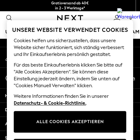
Gratisversand ab 40€
An error occurred on client
in 2 - 3 Werktage*
Kostenlose & einfache Rückgaben*
0
Unsere sozialen Netzwerke
UNSERE WEBSITE VERWENDET COOKIES
URLAUBS-SHOP
MÄDCHEN
JUNGEN
BABY
DAM
Cookies helfen uns sicherzustellen, dass unsere
HOLIDAY SHOP
Website sicher funktioniert, sich ständig verbessert
Mein Konto
und Ihr Einkaufserlebnis persönlich gestaltet.
Women's Holiday Shop
Melden Sie sich bei Ihrem Konto an
All Swimwear
Für das beste Einkaufserlebnis klicken Sie bitte auf
All Beachwear
"Alle Cookies Akzeptieren“. Sie können diese
Sprache Auswählen
Bags & Accessories
De
En
Einstellung jederzeit ändern, indem Sie unten auf
Deutsch
Beach Dresses & Kaftans
"Cookies Manuell Verwalten" klicken.
Dresses
Hilfe
Weitere Informationen finden Sie in unserer
Flip Flops
Datenschutz- & Cookie-Richtlinie.
.
Sliders
Datenschutz und Rechtliches
Jumpsuits & Playsuits
ALLE COOKIES AKZEPTIEREN
Linen Collection
Abteilungen
Sandals
Shorts
Sonstige Dienstleistungen