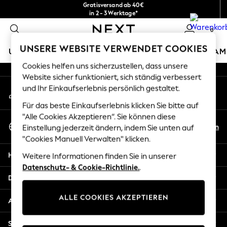
Gratisversand ab 40€
An error occurred on client
in 2 - 3 Werktage*
Kostenlose & einfache Rückgaben*
0
Unsere sozialen Netzwerke
UNSERE WEBSITE VERWENDET COOKIES
URLAUBS-SHOP
MÄDCHEN
JUNGEN
BABY
DAM
Cookies helfen uns sicherzustellen, dass unsere
HOLIDAY SHOP
Website sicher funktioniert, sich ständig verbessert
Mein Konto
und Ihr Einkaufserlebnis persönlich gestaltet.
Women's Holiday Shop
Melden Sie sich bei Ihrem Konto an
All Swimwear
Für das beste Einkaufserlebnis klicken Sie bitte auf
All Beachwear
"Alle Cookies Akzeptieren“. Sie können diese
Sprache Auswählen
Bags & Accessories
De
En
Einstellung jederzeit ändern, indem Sie unten auf
Deutsch
Beach Dresses & Kaftans
"Cookies Manuell Verwalten" klicken.
Dresses
Hilfe
Weitere Informationen finden Sie in unserer
Flip Flops
Datenschutz- & Cookie-Richtlinie.
.
Sliders
Datenschutz und Rechtliches
Jumpsuits & Playsuits
ALLE COOKIES AKZEPTIEREN
Linen Collection
Abteilungen
Sandals
Shorts
Sonstige Dienstleistungen