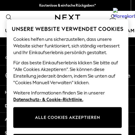
Kostenlose & einfache Rückgaben*
An error occurred on client
Wir akzeptieren.
0
Unsere sozialen Netzwerke
UNSERE WEBSITE VERWENDET COOKIES
URLAUBS-SHOP
MÄDCHEN
JUNGEN
BABY
DAM
Cookies helfen uns sicherzustellen, dass unsere
HOLIDAY SHOP
Website sicher funktioniert, sich ständig verbessert
Mein Konto
und Ihr Einkaufserlebnis persönlich gestaltet.
Women's Holiday Shop
Melden Sie sich bei Ihrem Konto an
All Swimwear
Für das beste Einkaufserlebnis klicken Sie bitte auf
All Beachwear
"Alle Cookies Akzeptieren“. Sie können diese
Sprache Auswählen
Bags & Accessories
De
En
Einstellung jederzeit ändern, indem Sie unten auf
Deutsch
Beach Dresses & Kaftans
"Cookies Manuell Verwalten" klicken.
Dresses
Hilfe
Weitere Informationen finden Sie in unserer
Flip Flops
Datenschutz- & Cookie-Richtlinie.
.
Sliders
Datenschutz und Rechtliches
Jumpsuits & Playsuits
ALLE COOKIES AKZEPTIEREN
Linen Collection
Abteilungen
Sandals
Shorts
Sonstige Dienstleistungen