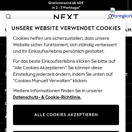
Gratisversand ab 40€
An error occurred on client
in 2 - 3 Werktage*
Kostenlose & einfache Rückgaben*
0
Unsere sozialen Netzwerke
UNSERE WEBSITE VERWENDET COOKIES
URLAUBS-SHOP
MÄDCHEN
JUNGEN
BABY
DAM
Cookies helfen uns sicherzustellen, dass unsere
HOLIDAY SHOP
Website sicher funktioniert, sich ständig verbessert
Mein Konto
und Ihr Einkaufserlebnis persönlich gestaltet.
Women's Holiday Shop
Melden Sie sich bei Ihrem Konto an
All Swimwear
Für das beste Einkaufserlebnis klicken Sie bitte auf
All Beachwear
"Alle Cookies Akzeptieren“. Sie können diese
Sprache Auswählen
Bags & Accessories
De
En
Einstellung jederzeit ändern, indem Sie unten auf
Deutsch
Beach Dresses & Kaftans
"Cookies Manuell Verwalten" klicken.
Dresses
Hilfe
Weitere Informationen finden Sie in unserer
Flip Flops
Datenschutz- & Cookie-Richtlinie.
.
Sliders
Datenschutz und Rechtliches
Jumpsuits & Playsuits
ALLE COOKIES AKZEPTIEREN
Linen Collection
Abteilungen
Sandals
Shorts
Sonstige Dienstleistungen