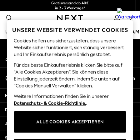
Gratisversand ab 40€
An error occurred on client
in 2 - 3 Werktage*
Kostenlose & einfache Rückgaben*
0
Unsere sozialen Netzwerke
UNSERE WEBSITE VERWENDET COOKIES
URLAUBS-SHOP
MÄDCHEN
JUNGEN
BABY
DAM
Cookies helfen uns sicherzustellen, dass unsere
HOLIDAY SHOP
Website sicher funktioniert, sich ständig verbessert
Mein Konto
und Ihr Einkaufserlebnis persönlich gestaltet.
Women's Holiday Shop
Melden Sie sich bei Ihrem Konto an
All Swimwear
Für das beste Einkaufserlebnis klicken Sie bitte auf
All Beachwear
"Alle Cookies Akzeptieren“. Sie können diese
Sprache Auswählen
Bags & Accessories
De
En
Einstellung jederzeit ändern, indem Sie unten auf
Deutsch
Beach Dresses & Kaftans
"Cookies Manuell Verwalten" klicken.
Dresses
Hilfe
Weitere Informationen finden Sie in unserer
Flip Flops
Datenschutz- & Cookie-Richtlinie.
.
Sliders
Datenschutz und Rechtliches
Jumpsuits & Playsuits
ALLE COOKIES AKZEPTIEREN
Linen Collection
Abteilungen
Sandals
Shorts
Sonstige Dienstleistungen