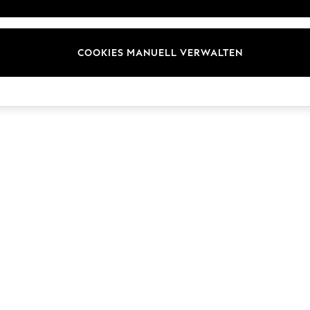
ür Kundenrezensionen und
Marken
en
E-Gutscheine
COOKIES MANUELL VERWALTEN
© 2026 Next Germany GmbH. Alle Rechte vorbehalten.