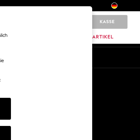
KASSE
0
lich
MARKEN
AUSVERKAUFSARTIKEL
De
En
ie
Sonstige Dienstleistungen
-
Medien & Presse
Das Unternehmen
Karriere bei NEXT
Unser Partnerprogramm