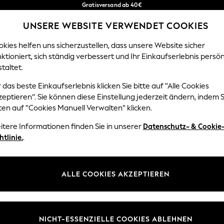
Gratisversand ab 40€
in 2 - 3 Werktage*
UNSERE WEBSITE VERWENDET COOKIES
Kostenlose & einfache Rückgaben*
Unsere sozialen Netzwerke
kies helfen uns sicherzustellen, dass unsere Website sicher
ktioniert, sich ständig verbessert und Ihr Einkaufserlebnis persön
EN
BABY
DAMEN
HERREN
HOME
taltet.
 das beste Einkaufserlebnis klicken Sie bitte auf "Alle Cookies
Sprache Auswählen
eptieren“. Sie können diese Einstellung jederzeit ändern, indem S
Deutsch
ten auf "Cookies Manuell Verwalten" klicken.
z und Rechtliches
Abteilungen
itere Informationen finden Sie in unserer
Datenschutz- & Cookie
htlinie.
.
 und Cookie-Richtlinie
Damen
 Geschäftsbedingungen
Herren
uell verwalten
Jungen
ALLE COOKIES AKZEPTIEREN
Mädchen
lehrung
Home
NICHT-ESSENZIELLE COOKIES ABLEHNEN
informationen
Baby