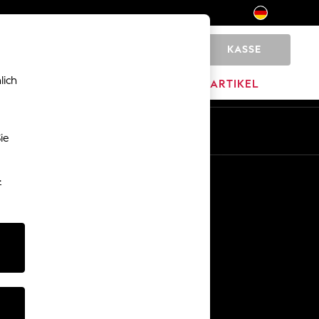
KASSE
0
lich
MARKEN
AUSVERKAUFSARTIKEL
De
En
ie
Sonstige Dienstleistungen
-
Medien & Presse
Das Unternehmen
Karriere bei NEXT
Unser Partnerprogramm