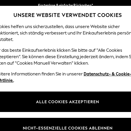
Kostenlose & einfache Rückgaben*
UNSERE WEBSITE VERWENDET COOKIES
Wir akzeptieren.
Unsere sozialen Netzwerke
kies helfen uns sicherzustellen, dass unsere Website sicher
ktioniert, sich ständig verbessert und Ihr Einkaufserlebnis persön
EN
BABY
DAMEN
HERREN
HOME
taltet.
 das beste Einkaufserlebnis klicken Sie bitte auf "Alle Cookies
Sprache Auswählen
eptieren“. Sie können diese Einstellung jederzeit ändern, indem S
Deutsch
ten auf "Cookies Manuell Verwalten" klicken.
z und Rechtliches
Abteilungen
itere Informationen finden Sie in unserer
Datenschutz- & Cookie
htlinie.
.
 und Cookie-Richtlinie
Damen
 Geschäftsbedingungen
Herren
uell verwalten
Jungen
ALLE COOKIES AKZEPTIEREN
Mädchen
lehrung
Home
NICHT-ESSENZIELLE COOKIES ABLEHNEN
informationen
Baby