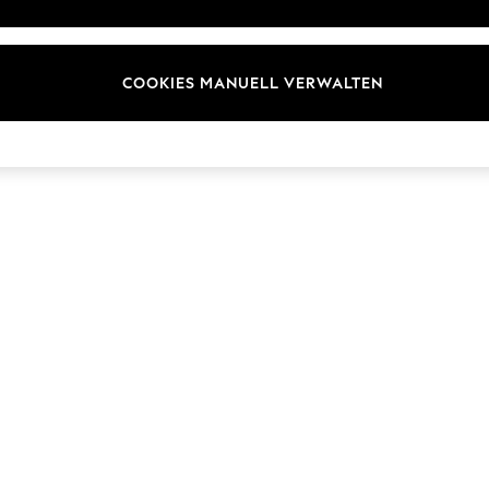
ür Kundenrezensionen und
Marken
en
E-Gutscheine
COOKIES MANUELL VERWALTEN
© 2026 Next Germany GmbH. Alle Rechte vorbehalten.