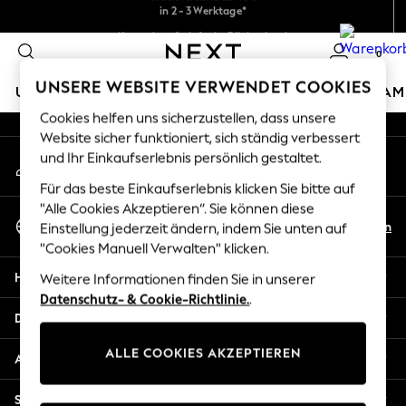
in 2 - 3 Werktage*
An error occurred on client
Wir akzeptieren.
Kostenlose & einfache Rückgaben*
0
Unsere sozialen Netzwerke
UNSERE WEBSITE VERWENDET COOKIES
URLAUBS-SHOP
MÄDCHEN
JUNGEN
BABY
DAM
Cookies helfen uns sicherzustellen, dass unsere
HOLIDAY SHOP
Website sicher funktioniert, sich ständig verbessert
Mein Konto
und Ihr Einkaufserlebnis persönlich gestaltet.
Women's Holiday Shop
Melden Sie sich bei Ihrem Konto an
All Swimwear
Für das beste Einkaufserlebnis klicken Sie bitte auf
All Beachwear
"Alle Cookies Akzeptieren“. Sie können diese
Sprache Auswählen
Bags & Accessories
De
En
Einstellung jederzeit ändern, indem Sie unten auf
Deutsch
Beach Dresses & Kaftans
"Cookies Manuell Verwalten" klicken.
Dresses
Hilfe
Weitere Informationen finden Sie in unserer
Flip Flops
Datenschutz- & Cookie-Richtlinie.
.
Sliders
Datenschutz und Rechtliches
Jumpsuits & Playsuits
ALLE COOKIES AKZEPTIEREN
Linen Collection
Abteilungen
Sandals
Shorts
Sonstige Dienstleistungen