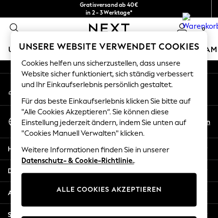
Gratisversand ab 40€
An error occurred on client
in 2 - 3 Werktage*
Kostenlose & einfache Rückgaben*
0
Unsere sozialen Netzwerke
UNSERE WEBSITE VERWENDET COOKIES
URLAUBS-SHOP
MÄDCHEN
JUNGEN
BABY
DAM
Cookies helfen uns sicherzustellen, dass unsere
HOLIDAY SHOP
Website sicher funktioniert, sich ständig verbessert
Mein Konto
und Ihr Einkaufserlebnis persönlich gestaltet.
Women's Holiday Shop
Melden Sie sich bei Ihrem Konto an
All Swimwear
Für das beste Einkaufserlebnis klicken Sie bitte auf
All Beachwear
"Alle Cookies Akzeptieren“. Sie können diese
Sprache Auswählen
Bags & Accessories
De
En
Einstellung jederzeit ändern, indem Sie unten auf
Deutsch
Beach Dresses & Kaftans
"Cookies Manuell Verwalten" klicken.
Dresses
Hilfe
Weitere Informationen finden Sie in unserer
Flip Flops
Datenschutz- & Cookie-Richtlinie.
.
Sliders
Datenschutz und Rechtliches
Jumpsuits & Playsuits
ALLE COOKIES AKZEPTIEREN
Linen Collection
Abteilungen
Sandals
Shorts
Sonstige Dienstleistungen