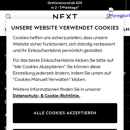
Gratisversand ab 40€
An error occurred on client
in 2 - 3 Werktage*
Kostenlose & einfache Rückgaben*
0
Unsere sozialen Netzwerke
UNSERE WEBSITE VERWENDET COOKIES
URLAUBS-SHOP
MÄDCHEN
JUNGEN
BABY
DAM
Cookies helfen uns sicherzustellen, dass unsere
HOLIDAY SHOP
Website sicher funktioniert, sich ständig verbessert
Mein Konto
und Ihr Einkaufserlebnis persönlich gestaltet.
Women's Holiday Shop
Melden Sie sich bei Ihrem Konto an
All Swimwear
Für das beste Einkaufserlebnis klicken Sie bitte auf
All Beachwear
"Alle Cookies Akzeptieren“. Sie können diese
Sprache Auswählen
Bags & Accessories
De
En
Einstellung jederzeit ändern, indem Sie unten auf
Deutsch
Beach Dresses & Kaftans
"Cookies Manuell Verwalten" klicken.
Dresses
Hilfe
Weitere Informationen finden Sie in unserer
Flip Flops
Datenschutz- & Cookie-Richtlinie.
.
Sliders
Datenschutz und Rechtliches
Jumpsuits & Playsuits
ALLE COOKIES AKZEPTIEREN
Linen Collection
Abteilungen
Sandals
Shorts
Sonstige Dienstleistungen