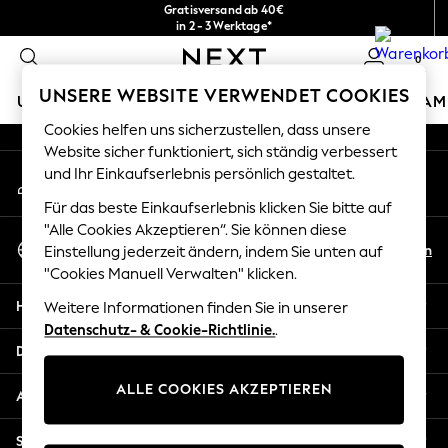
Gratisversand ab 40€
An error occurred on client
in 2 - 3 Werktage*
Kostenlose & einfache Rückgaben*
0
Unsere sozialen Netzwerke
UNSERE WEBSITE VERWENDET COOKIES
URLAUBS-SHOP
MÄDCHEN
JUNGEN
BABY
DAM
Cookies helfen uns sicherzustellen, dass unsere
HOLIDAY SHOP
Website sicher funktioniert, sich ständig verbessert
Mein Konto
und Ihr Einkaufserlebnis persönlich gestaltet.
Women's Holiday Shop
Melden Sie sich bei Ihrem Konto an
All Swimwear
Für das beste Einkaufserlebnis klicken Sie bitte auf
All Beachwear
"Alle Cookies Akzeptieren“. Sie können diese
Sprache Auswählen
Bags & Accessories
De
En
Einstellung jederzeit ändern, indem Sie unten auf
Deutsch
Beach Dresses & Kaftans
"Cookies Manuell Verwalten" klicken.
Dresses
Hilfe
Weitere Informationen finden Sie in unserer
Flip Flops
Datenschutz- & Cookie-Richtlinie.
.
Sliders
Datenschutz und Rechtliches
Jumpsuits & Playsuits
ALLE COOKIES AKZEPTIEREN
Linen Collection
Abteilungen
Sandals
Shorts
Sonstige Dienstleistungen