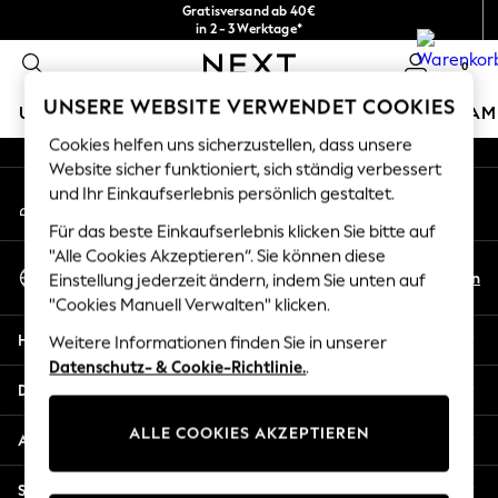
Gratisversand ab 40€
An error occurred on client
in 2 - 3 Werktage*
Kostenlose & einfache Rückgaben*
0
Unsere sozialen Netzwerke
UNSERE WEBSITE VERWENDET COOKIES
URLAUBS-SHOP
MÄDCHEN
JUNGEN
BABY
DAM
Cookies helfen uns sicherzustellen, dass unsere
HOLIDAY SHOP
Website sicher funktioniert, sich ständig verbessert
Mein Konto
und Ihr Einkaufserlebnis persönlich gestaltet.
Women's Holiday Shop
Melden Sie sich bei Ihrem Konto an
All Swimwear
Für das beste Einkaufserlebnis klicken Sie bitte auf
All Beachwear
"Alle Cookies Akzeptieren“. Sie können diese
Sprache Auswählen
Bags & Accessories
De
En
Einstellung jederzeit ändern, indem Sie unten auf
Deutsch
Beach Dresses & Kaftans
"Cookies Manuell Verwalten" klicken.
Dresses
Hilfe
Weitere Informationen finden Sie in unserer
Flip Flops
Datenschutz- & Cookie-Richtlinie.
.
Sliders
Datenschutz und Rechtliches
Jumpsuits & Playsuits
ALLE COOKIES AKZEPTIEREN
Linen Collection
Abteilungen
Sandals
Shorts
Sonstige Dienstleistungen