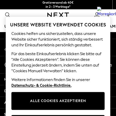
Gratisversand ab 40€
An error occurred on client
in 2 - 3 Werktage*
Kostenlose & einfache Rückgaben*
0
Unsere sozialen Netzwerke
UNSERE WEBSITE VERWENDET COOKIES
URLAUBS-SHOP
MÄDCHEN
JUNGEN
BABY
DAM
Cookies helfen uns sicherzustellen, dass unsere
HOLIDAY SHOP
Website sicher funktioniert, sich ständig verbessert
Mein Konto
und Ihr Einkaufserlebnis persönlich gestaltet.
Women's Holiday Shop
Melden Sie sich bei Ihrem Konto an
All Swimwear
Für das beste Einkaufserlebnis klicken Sie bitte auf
All Beachwear
"Alle Cookies Akzeptieren“. Sie können diese
Sprache Auswählen
Bags & Accessories
De
En
Einstellung jederzeit ändern, indem Sie unten auf
Deutsch
Beach Dresses & Kaftans
"Cookies Manuell Verwalten" klicken.
Dresses
Hilfe
Weitere Informationen finden Sie in unserer
Flip Flops
Datenschutz- & Cookie-Richtlinie.
.
Sliders
Datenschutz und Rechtliches
Jumpsuits & Playsuits
ALLE COOKIES AKZEPTIEREN
Linen Collection
Abteilungen
Sandals
Shorts
Sonstige Dienstleistungen