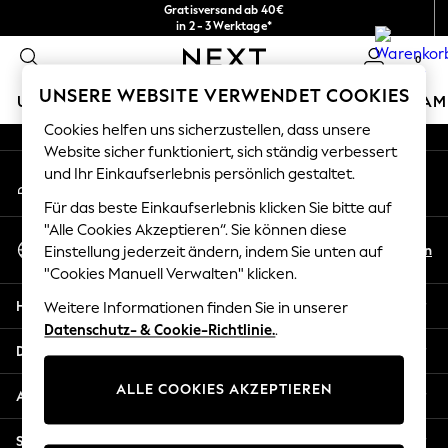
Gratisversand ab 40€
An error occurred on client
in 2 - 3 Werktage*
Kostenlose & einfache Rückgaben*
0
Unsere sozialen Netzwerke
UNSERE WEBSITE VERWENDET COOKIES
URLAUBS-SHOP
MÄDCHEN
JUNGEN
BABY
DAM
Cookies helfen uns sicherzustellen, dass unsere
HOLIDAY SHOP
Website sicher funktioniert, sich ständig verbessert
Mein Konto
und Ihr Einkaufserlebnis persönlich gestaltet.
Women's Holiday Shop
Melden Sie sich bei Ihrem Konto an
All Swimwear
Für das beste Einkaufserlebnis klicken Sie bitte auf
All Beachwear
"Alle Cookies Akzeptieren“. Sie können diese
Sprache Auswählen
Bags & Accessories
De
En
Einstellung jederzeit ändern, indem Sie unten auf
Deutsch
Beach Dresses & Kaftans
"Cookies Manuell Verwalten" klicken.
Dresses
Hilfe
Weitere Informationen finden Sie in unserer
Flip Flops
Datenschutz- & Cookie-Richtlinie.
.
Sliders
Datenschutz und Rechtliches
Jumpsuits & Playsuits
ALLE COOKIES AKZEPTIEREN
Linen Collection
Abteilungen
Sandals
Shorts
Sonstige Dienstleistungen