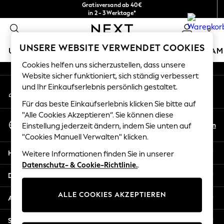
Gratisversand ab 40€
An error occurred on client
in 2 - 3 Werktage*
Kostenlose & einfache Rückgaben*
0
Unsere sozialen Netzwerke
UNSERE WEBSITE VERWENDET COOKIES
URLAUBS-SHOP
MÄDCHEN
JUNGEN
BABY
DAM
Cookies helfen uns sicherzustellen, dass unsere
HOLIDAY SHOP
Website sicher funktioniert, sich ständig verbessert
Mein Konto
und Ihr Einkaufserlebnis persönlich gestaltet.
Women's Holiday Shop
Melden Sie sich bei Ihrem Konto an
All Swimwear
Für das beste Einkaufserlebnis klicken Sie bitte auf
All Beachwear
"Alle Cookies Akzeptieren“. Sie können diese
Sprache Auswählen
Bags & Accessories
De
En
Einstellung jederzeit ändern, indem Sie unten auf
Deutsch
Beach Dresses & Kaftans
"Cookies Manuell Verwalten" klicken.
Dresses
Hilfe
Weitere Informationen finden Sie in unserer
Flip Flops
Datenschutz- & Cookie-Richtlinie.
.
Sliders
Datenschutz und Rechtliches
Jumpsuits & Playsuits
ALLE COOKIES AKZEPTIEREN
Linen Collection
Abteilungen
Sandals
Shorts
Sonstige Dienstleistungen