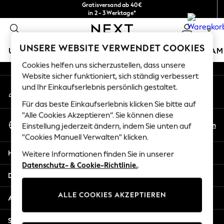
Gratisversand ab 40€
An error occurred on client
in 2 - 3 Werktage*
Kostenlose & einfache Rückgaben*
0
Unsere sozialen Netzwerke
UNSERE WEBSITE VERWENDET COOKIES
URLAUBS-SHOP
MÄDCHEN
JUNGEN
BABY
DAM
Cookies helfen uns sicherzustellen, dass unsere
HOLIDAY SHOP
Website sicher funktioniert, sich ständig verbessert
Mein Konto
und Ihr Einkaufserlebnis persönlich gestaltet.
Women's Holiday Shop
Melden Sie sich bei Ihrem Konto an
All Swimwear
Für das beste Einkaufserlebnis klicken Sie bitte auf
All Beachwear
"Alle Cookies Akzeptieren“. Sie können diese
Sprache Auswählen
Bags & Accessories
De
En
Einstellung jederzeit ändern, indem Sie unten auf
Deutsch
Beach Dresses & Kaftans
"Cookies Manuell Verwalten" klicken.
Dresses
Hilfe
Weitere Informationen finden Sie in unserer
Flip Flops
Datenschutz- & Cookie-Richtlinie.
.
Sliders
Datenschutz und Rechtliches
Jumpsuits & Playsuits
ALLE COOKIES AKZEPTIEREN
Linen Collection
Abteilungen
Sandals
Shorts
Sonstige Dienstleistungen