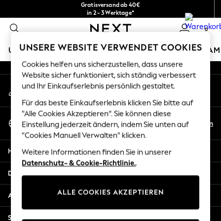
Gratisversand ab 40€
An error occurred on client
in 2 - 3 Werktage*
Kostenlose & einfache Rückgaben*
0
Unsere sozialen Netzwerke
UNSERE WEBSITE VERWENDET COOKIES
URLAUBS-SHOP
MÄDCHEN
JUNGEN
BABY
DAM
Cookies helfen uns sicherzustellen, dass unsere
HOLIDAY SHOP
Website sicher funktioniert, sich ständig verbessert
Mein Konto
und Ihr Einkaufserlebnis persönlich gestaltet.
Women's Holiday Shop
Melden Sie sich bei Ihrem Konto an
All Swimwear
Für das beste Einkaufserlebnis klicken Sie bitte auf
All Beachwear
"Alle Cookies Akzeptieren“. Sie können diese
Sprache Auswählen
Bags & Accessories
De
En
Einstellung jederzeit ändern, indem Sie unten auf
Deutsch
Beach Dresses & Kaftans
"Cookies Manuell Verwalten" klicken.
Dresses
Hilfe
Weitere Informationen finden Sie in unserer
Flip Flops
Datenschutz- & Cookie-Richtlinie.
.
Sliders
Datenschutz und Rechtliches
Jumpsuits & Playsuits
ALLE COOKIES AKZEPTIEREN
Linen Collection
Abteilungen
Sandals
Shorts
Sonstige Dienstleistungen