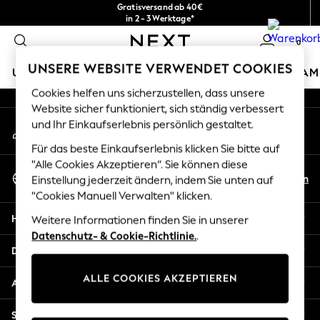
Gratisversand ab 40€
An error occurred on client
in 2 - 3 Werktage*
Kostenlose & einfache Rückgaben*
0
Unsere sozialen Netzwerke
UNSERE WEBSITE VERWENDET COOKIES
URLAUBS-SHOP
MÄDCHEN
JUNGEN
BABY
DAM
Cookies helfen uns sicherzustellen, dass unsere
HOLIDAY SHOP
Website sicher funktioniert, sich ständig verbessert
Mein Konto
und Ihr Einkaufserlebnis persönlich gestaltet.
Women's Holiday Shop
Melden Sie sich bei Ihrem Konto an
All Swimwear
Für das beste Einkaufserlebnis klicken Sie bitte auf
All Beachwear
"Alle Cookies Akzeptieren“. Sie können diese
Sprache Auswählen
Bags & Accessories
De
En
Einstellung jederzeit ändern, indem Sie unten auf
Deutsch
Beach Dresses & Kaftans
"Cookies Manuell Verwalten" klicken.
Dresses
Hilfe
Weitere Informationen finden Sie in unserer
Flip Flops
Datenschutz- & Cookie-Richtlinie.
.
Sliders
Datenschutz und Rechtliches
Jumpsuits & Playsuits
ALLE COOKIES AKZEPTIEREN
Linen Collection
Abteilungen
Sandals
Shorts
Sonstige Dienstleistungen