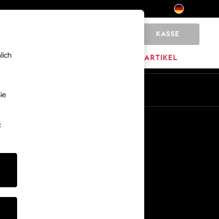
KASSE
0
lich
MARKEN
AUSVERKAUFSARTIKEL
De
En
ie
Sonstige Dienstleistungen
-
Medien & Presse
Das Unternehmen
Karriere bei NEXT
Unser Partnerprogramm