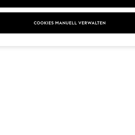
ür Kundenrezensionen und
Marken
en
E-Gutscheine
COOKIES MANUELL VERWALTEN
© 2026 Next Germany GmbH. Alle Rechte vorbehalten.