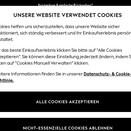
Kostenlose & einfache Rückgaben*
UNSERE WEBSITE VERWENDET COOKIES
Wir akzeptieren.
Unsere sozialen Netzwerke
kies helfen uns sicherzustellen, dass unsere Website sicher
ktioniert, sich ständig verbessert und Ihr Einkaufserlebnis persön
EN
BABY
DAMEN
HERREN
HOME
taltet.
 das beste Einkaufserlebnis klicken Sie bitte auf "Alle Cookies
Sprache Auswählen
eptieren“. Sie können diese Einstellung jederzeit ändern, indem S
Deutsch
ten auf "Cookies Manuell Verwalten" klicken.
z und Rechtliches
Abteilungen
itere Informationen finden Sie in unserer
Datenschutz- & Cookie
htlinie.
.
 und Cookie-Richtlinie
Damen
 Geschäftsbedingungen
Herren
uell verwalten
Jungen
ALLE COOKIES AKZEPTIEREN
Mädchen
lehrung
Home
NICHT-ESSENZIELLE COOKIES ABLEHNEN
informationen
Baby