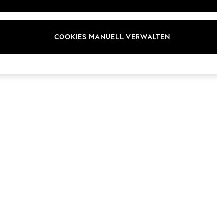
ür Kundenrezensionen und
Marken
en
E-Gutscheine
COOKIES MANUELL VERWALTEN
© 2026 Next Germany GmbH. Alle Rechte vorbehalten.