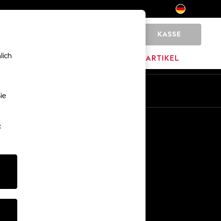
KASSE
0
lich
MARKEN
AUSVERKAUFSARTIKEL
De
En
ie
Sonstige Dienstleistungen
-
Medien & Presse
Das Unternehmen
Karriere bei NEXT
Unser Partnerprogramm