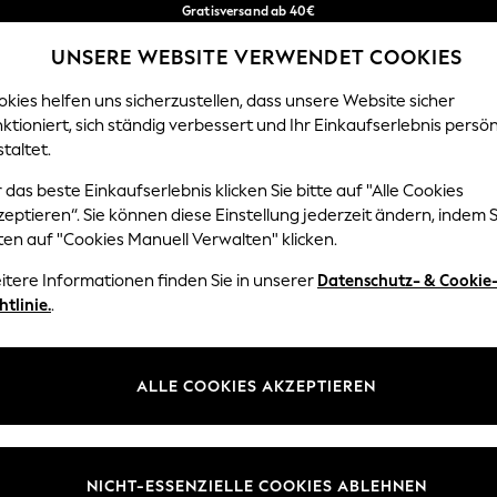
Gratisversand ab 40€
in 2 - 3 Werktage*
UNSERE WEBSITE VERWENDET COOKIES
Kostenlose & einfache Rückgaben*
Unsere sozialen Netzwerke
kies helfen uns sicherzustellen, dass unsere Website sicher
ktioniert, sich ständig verbessert und Ihr Einkaufserlebnis persön
EN
BABY
DAMEN
HERREN
HOME
taltet.
 das beste Einkaufserlebnis klicken Sie bitte auf "Alle Cookies
Sprache Auswählen
eptieren“. Sie können diese Einstellung jederzeit ändern, indem S
Deutsch
ten auf "Cookies Manuell Verwalten" klicken.
z und Rechtliches
Abteilungen
itere Informationen finden Sie in unserer
Datenschutz- & Cookie
htlinie.
.
 und Cookie-Richtlinie
Damen
 Geschäftsbedingungen
Herren
uell verwalten
Jungen
ALLE COOKIES AKZEPTIEREN
Mädchen
lehrung
Home
NICHT-ESSENZIELLE COOKIES ABLEHNEN
informationen
Baby