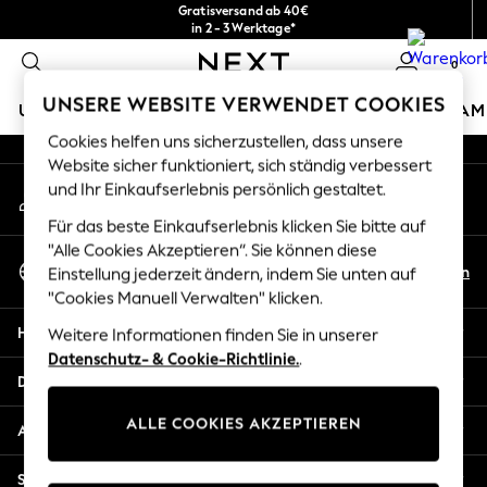
Gratisversand ab 40€
An error occurred on client
in 2 - 3 Werktage*
Kostenlose & einfache Rückgaben*
0
Unsere sozialen Netzwerke
UNSERE WEBSITE VERWENDET COOKIES
URLAUBS-SHOP
MÄDCHEN
JUNGEN
BABY
DAM
Cookies helfen uns sicherzustellen, dass unsere
HOLIDAY SHOP
Website sicher funktioniert, sich ständig verbessert
Mein Konto
und Ihr Einkaufserlebnis persönlich gestaltet.
Women's Holiday Shop
Melden Sie sich bei Ihrem Konto an
All Swimwear
Für das beste Einkaufserlebnis klicken Sie bitte auf
All Beachwear
"Alle Cookies Akzeptieren“. Sie können diese
Sprache Auswählen
Bags & Accessories
De
En
Einstellung jederzeit ändern, indem Sie unten auf
Deutsch
Beach Dresses & Kaftans
"Cookies Manuell Verwalten" klicken.
Dresses
Hilfe
Weitere Informationen finden Sie in unserer
Flip Flops
Datenschutz- & Cookie-Richtlinie.
.
Sliders
Datenschutz und Rechtliches
Jumpsuits & Playsuits
ALLE COOKIES AKZEPTIEREN
Linen Collection
Abteilungen
Sandals
Shorts
Sonstige Dienstleistungen