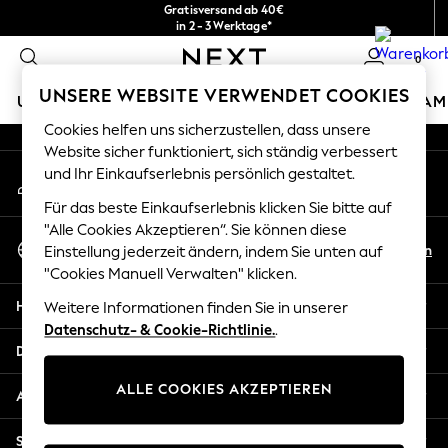
Gratisversand ab 40€
An error occurred on client
in 2 - 3 Werktage*
Kostenlose & einfache Rückgaben*
0
Unsere sozialen Netzwerke
UNSERE WEBSITE VERWENDET COOKIES
URLAUBS-SHOP
MÄDCHEN
JUNGEN
BABY
DAM
Cookies helfen uns sicherzustellen, dass unsere
HOLIDAY SHOP
Website sicher funktioniert, sich ständig verbessert
Mein Konto
und Ihr Einkaufserlebnis persönlich gestaltet.
Women's Holiday Shop
Melden Sie sich bei Ihrem Konto an
All Swimwear
Für das beste Einkaufserlebnis klicken Sie bitte auf
All Beachwear
"Alle Cookies Akzeptieren“. Sie können diese
Sprache Auswählen
Bags & Accessories
De
En
Einstellung jederzeit ändern, indem Sie unten auf
Deutsch
Beach Dresses & Kaftans
"Cookies Manuell Verwalten" klicken.
Dresses
Hilfe
Weitere Informationen finden Sie in unserer
Flip Flops
Datenschutz- & Cookie-Richtlinie.
.
Sliders
Datenschutz und Rechtliches
Jumpsuits & Playsuits
ALLE COOKIES AKZEPTIEREN
Linen Collection
Abteilungen
Sandals
Shorts
Sonstige Dienstleistungen