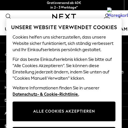
Gratisversand ab 40€
An error occurred on client
in 2 - 3 Werktage*
Kostenlose & einfache Rückgaben*
0
Unsere sozialen Netzwerke
UNSERE WEBSITE VERWENDET COOKIES
URLAUBS-SHOP
MÄDCHEN
JUNGEN
BABY
DAM
Cookies helfen uns sicherzustellen, dass unsere
HOLIDAY SHOP
Website sicher funktioniert, sich ständig verbessert
Mein Konto
und Ihr Einkaufserlebnis persönlich gestaltet.
Women's Holiday Shop
Melden Sie sich bei Ihrem Konto an
All Swimwear
Für das beste Einkaufserlebnis klicken Sie bitte auf
All Beachwear
"Alle Cookies Akzeptieren“. Sie können diese
Sprache Auswählen
Bags & Accessories
De
En
Einstellung jederzeit ändern, indem Sie unten auf
Deutsch
Beach Dresses & Kaftans
"Cookies Manuell Verwalten" klicken.
Dresses
Hilfe
Weitere Informationen finden Sie in unserer
Flip Flops
Datenschutz- & Cookie-Richtlinie.
.
Sliders
Datenschutz und Rechtliches
Jumpsuits & Playsuits
ALLE COOKIES AKZEPTIEREN
Linen Collection
Abteilungen
Sandals
Shorts
Sonstige Dienstleistungen