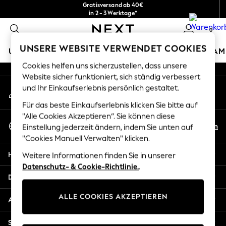
Gratisversand ab 40€
An error occurred on client
in 2 - 3 Werktage*
Kostenlose & einfache Rückgaben*
0
Unsere sozialen Netzwerke
UNSERE WEBSITE VERWENDET COOKIES
URLAUBS-SHOP
MÄDCHEN
JUNGEN
BABY
DAM
Cookies helfen uns sicherzustellen, dass unsere
HOLIDAY SHOP
Website sicher funktioniert, sich ständig verbessert
Mein Konto
und Ihr Einkaufserlebnis persönlich gestaltet.
Women's Holiday Shop
Melden Sie sich bei Ihrem Konto an
All Swimwear
Für das beste Einkaufserlebnis klicken Sie bitte auf
All Beachwear
"Alle Cookies Akzeptieren“. Sie können diese
Sprache Auswählen
Bags & Accessories
De
En
Einstellung jederzeit ändern, indem Sie unten auf
Deutsch
Beach Dresses & Kaftans
"Cookies Manuell Verwalten" klicken.
Dresses
Hilfe
Weitere Informationen finden Sie in unserer
Flip Flops
Datenschutz- & Cookie-Richtlinie.
.
Sliders
Datenschutz und Rechtliches
Jumpsuits & Playsuits
ALLE COOKIES AKZEPTIEREN
Linen Collection
Abteilungen
Sandals
Shorts
Sonstige Dienstleistungen